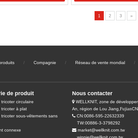
1
2
3
»
produits
/
Compagnie
/
Réseau de vente mondial
/
ie de produit
Nous contacter
tricoter circulaire
WELLKNIT, zone de développe

tricoter à plat
An, région de Lou Jiang,
Fujian
CN
 tricoter sous-vêtements sans
CN:0086-595-22632339

TW:00886-3-3798292
nt connexe
market@wellknit.com.tw

winnie@wellknit.com.tw