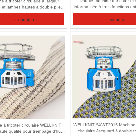
Double machine à tricoter cir
e à tricoter circulaire à largeur
informatisée à trois fonctions e
 et jambes hautes à double pile
jacquard
ut (machine à couper la pile)
enquête
enquête
WELLKNIT SXWT2016 Machine à 
 à tricoter circulaire WELLKNIT
circulaire Jacquard à double t
ute qualité pour trempage d'huile