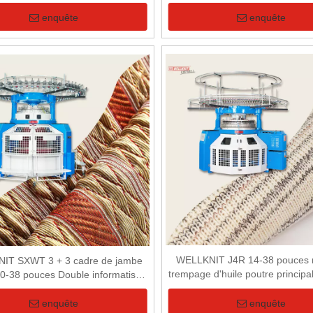
informatisé de 20 pouces pour 
de côtes
enquête
enquête
WELLKNIT J4R 14-38 pouces 
IT SXWT 3 + 3 cadre de jambe
trempage d'huile poutre princip
0-38 pouces Double informatisé
Jersey circulaire Machine à tric
 fonctions entièrement Jacquard
tissu côtelé
re Machine à tricoter pour tissu 3D
enquête
enquête