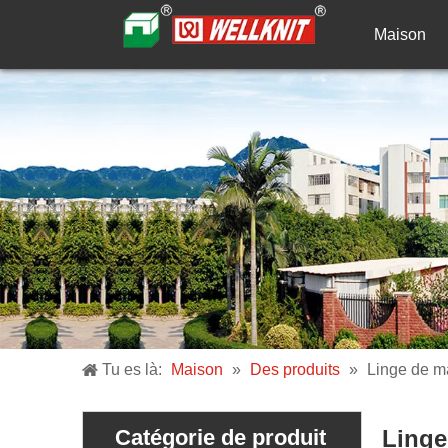
Maison
Tu es là:
Maison
»
Des produits
»
Linge de m
Catégorie de produit
Linge