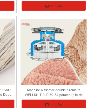
tissu 3D
informatisée à trois fonctions entièrement
Jacquard pour tissu 3D
enquête
nervure
Machine à tricoter double circulaire
ale Double
WELLKNIT JLP 30-34 pouces (pile de
oter pour
coupe) pour peluche de 35 mm de long
enquête