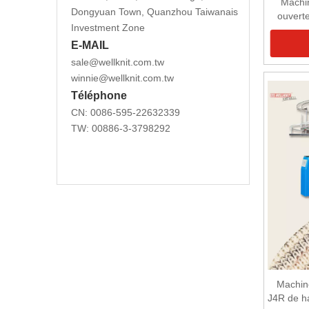
Machin
Dongyuan Town, Quanzhou Taiwanais
ouverte
Investment Zone
debo
E-MAIL
sale@wellknit.com.tw
winnie@wellknit.com.tw
Téléphone
CN: 0086-595-22632339
TW: 00886-3-3798292
Machine
J4R de ha