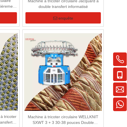
culaire
Machine à tricoter circulaire Jacquard à
ntièrement
double transfert informatisé
enquête
tricoter
Machine à tricoter circulaire WELLKNIT
ransfert
SXWT 3 + 3 30-38 pouces Double