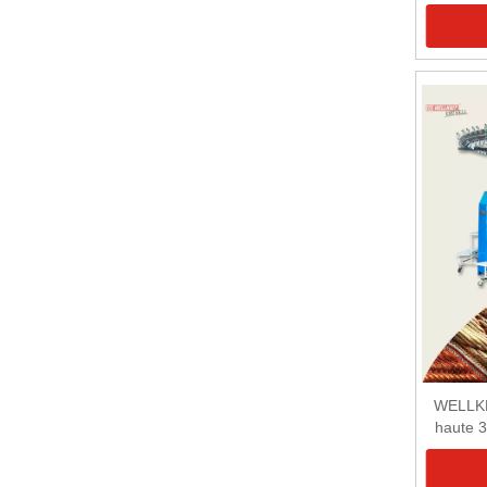
WELLKN
haute 3
trois
circulai