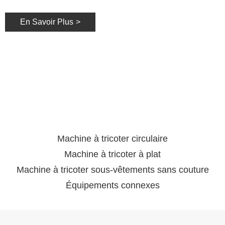
circulaire.
p
L
W
En Savoir Plus
>
d
é
a
Machine à tricoter circulaire
Machine à tricoter à plat
Machine à tricoter sous-vêtements sans couture
Équipements connexes