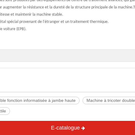
pales sont produites par des équipements de centre de traitement avancés, qui gara
r augmenter la résistance et la dureté de la structure principale de la machine.T
itesse et maintenir la machine stable.
tal spécial provenant de l'étranger et un traitement thermique.
e voiture (EPB).
uble fonction informatisée à jambe haute
Machine à tricoter double 
tile
E-catalogue