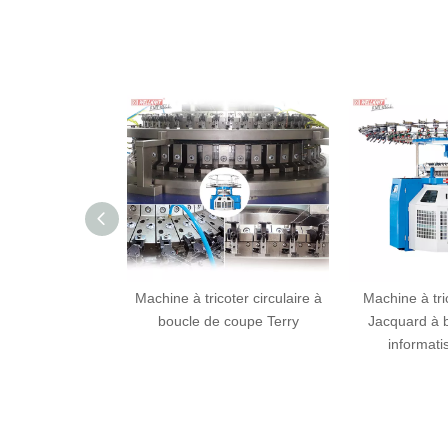
 circulaire
Machine à tricoter circulaire à
Machine à tricoter 
ini-jacquard
boucle de coupe Terry
Jacquard à boucl
informatisée (