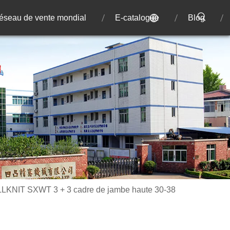
éseau de vente mondial
E-catalogue
Blog
LKNIT SXWT 3 + 3 cadre de jambe haute 30-38