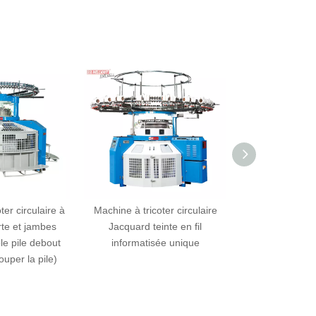
irculaire à
Machine à tricoter circulaire
Machine à tricoter c
t jambes
Jacquard teinte en fil
simple à largeur o
le debout
informatisée unique
jambe haut
la pile)