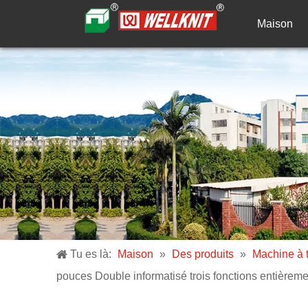
Maison
Tu es là:
Maison
»
Des produits
»
Machine à tr
pouces Double informatisé trois fonctions entièreme