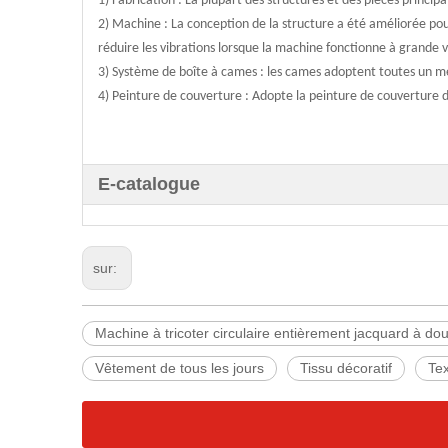
1) Fabrication : La plupart des structures et des pièces princi
2) Machine : La conception de la structure a été améliorée pou
réduire les vibrations lorsque la machine fonctionne à grande v
3) Système de boîte à cames : les cames adoptent toutes un mé
4) Peinture de couverture : Adopte la peinture de couverture d
E-catalogue
sur:
Machine à tricoter circulaire entièrement jacquard à do
Vêtement de tous les jours
Tissu décoratif
Tex