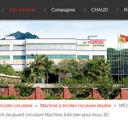
Des produits
Compagnie
CHAUD
R
icoter circulaire
»
Machine à tricoter circulaire double
»
WEL
nt Jacquard circulaire Machine à tricoter pour tissu 3D