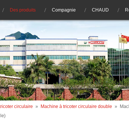
Des produits
Compagnie
CHAUD
R
icoter circulaire
»
Machine à tricoter circulaire double
»
Mach
le)