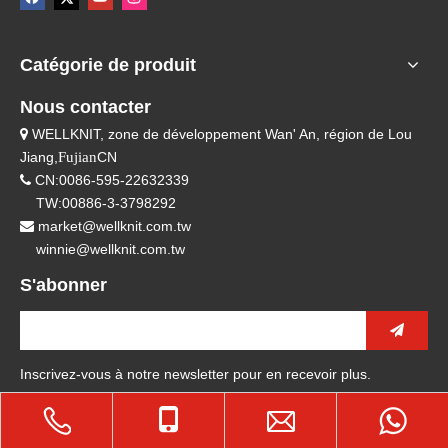
Catégorie de produit
Nous contacter
WELLKNIT, zone de développement Wan' An, région de Lou

Jiang,
Fujian
CN
CN:0086-595-22632339

TW:00886-3-3798292
market@wellknit.com.tw

winnie@wellknit.com.tw
S'abonner
Inscrivez-vous à notre newsletter pour en recevoir plus.
Droits d'auteur © 2021 Wellknit Textile Technology Co., Ltd.Tous