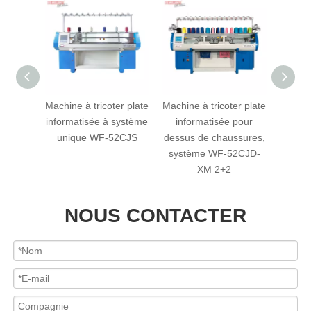
er plate
Machine à tricoter plate
Machine à tricoter plate
Mach
 trois
informatisée à système
informatisée pour
entièr
52CJT
unique WF-52CJS
dessus de chaussures,
troi
système WF-52CJD-
XM 2+2
NOUS CONTACTER