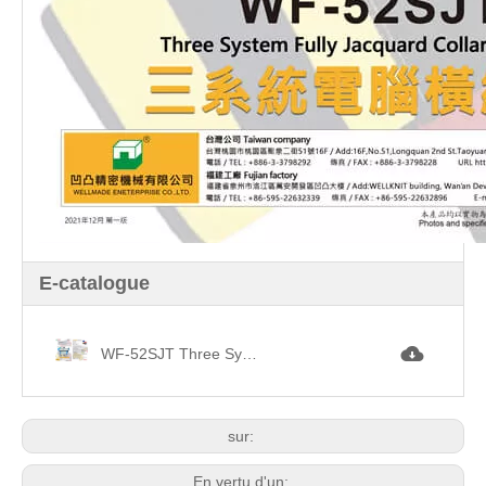
E-catalogue
WF-52SJT Three System Fully Jacquard Collar Machine.jpg
sur:
En vertu d'un: