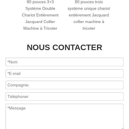
80 pouces 3+3
80 pouces trois
80CJKD Machine à
ystème Double
système unique chariot
tricoter plate
riot Entièrement
entièrement Jacquard
informatisée avec
acquard Collier
collier machine à
système 1+1 de 80
chine à Tricoter
tricoter
pouces
NOUS CONTACTER