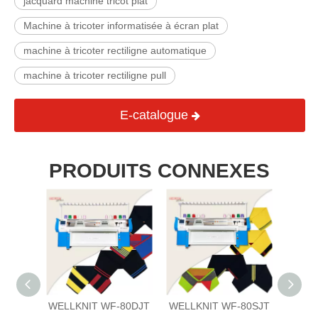
jacquard machine tricot plat
Machine à tricoter informatisée à écran plat
machine à tricoter rectiligne automatique
machine à tricoter rectiligne pull
E-catalogue
PRODUITS CONNEXES
LKNIT WF-80DJT
WELLKNIT WF-80SJT
WELLKNIT WF-