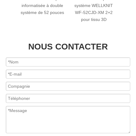
 trois
informatisée à double
système WELLKNIT
infor
 52
système de 52 pouces
WF-52CJD-XM 2+2
syst
pour tissu 3D
de 
NOUS CONTACTER