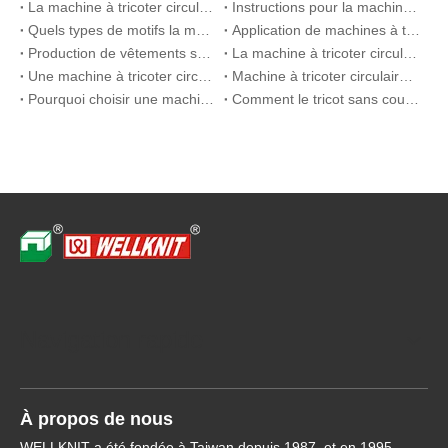
La machine à tricoter circulaire double jersey est-elle un succès auprès du marché ?
Instructions pour la machine à tricoter à plat
Quels types de motifs la machine à tricoter à plat peut-elle tricoter ?
Application de machines à tricoter plates dans la production de cols et de manchettes de polos
Production de vêtements sans couture avec des machines à tricoter plates
La machine à tricoter circulaire nécessite-t-elle un entretien régulier
Une machine à tricoter circulaire vaut-elle la peine d'être achetée
Machine à tricoter circulaire ou plate : un guide de comparaison visuelle
Pourquoi choisir une machine à tricoter circulaire pour les costumes officiels
Comment le tricot sans couture améliore la respirabilité et l'installation dans l'écolinerie
Navigation rapide
À propos de nous
WELLKNIT a été fondée à Taiwan depuis 1987, et en 1995,