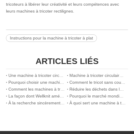
tricoteurs à libérer leur créativité et leurs compétences avec
leurs machines à tricoter rectilignes.
Instructions pour la machine à tricoter à plat
ARTICLES LIÉS
Une machine à tricoter circulaire vaut-elle la peine d'être achetée
Machine à tricoter circulaire ou plate : un guide de comparaison visuelle
Pourquoi choisir une machine à tricoter circulaire pour les costumes officiels
Comment le tricot sans couture améliore la respirabilité et l'installation dans l'écolinerie
Comment les machines à tricoter transparentes révolutionnent la production de sous-vêtements sportifs
Réduire les déchets dans la fabrication de sous-vêtements avec des solutions de tricot sans couture
La façon dont Wellknit améliore le confort et l'efficacité de la production de lingerie transparente
Pourquoi le marché mondial de la lingerie se déplace vers des solutions de sous-vêtements transparentes
À la recherche sincèrement d'agents du monde
À quoi sert une machine à tricoter rectiligne ?