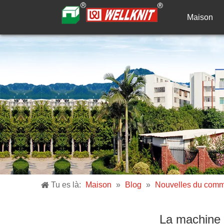
Maison
Tu es là:
Maison
»
Blog
»
Nouvelles du com
La machine à