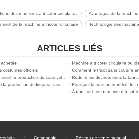
tions des machines à tricoter circulaires
Avantages de la machine à
ment de la machine à tricoter circulaire
Technologie des machines 
ARTICLES LIÉS
e achetée
Machine à tricoter circulaire ou p
s costumes officiels
Comment le tricot sans couture améli
Comment les machines à tricoter transparentes révolutionnent la production de sous-vêtements sportifs
La façon dont Wellknit améliore le confort et l'efficacité de la production de lingerie transparente
À quoi sert une machine à tricoter 
produits
/
Compagnie
/
Réseau de vente mondial
/