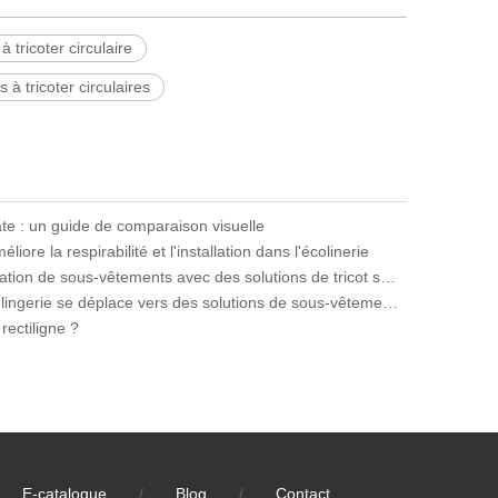
 tricoter circulaire
à tricoter circulaires
late : un guide de comparaison visuelle
ore la respirabilité et l'installation dans l'écolinerie
Réduire les déchets dans la fabrication de sous-vêtements avec des solutions de tricot sans couture
Pourquoi le marché mondial de la lingerie se déplace vers des solutions de sous-vêtements transparentes
rectiligne ?
E-catalogue
/
Blog
/
Contact