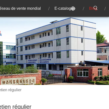
éseau de vente mondial
E-catalogue
Blog
etien régulier
tien régulier