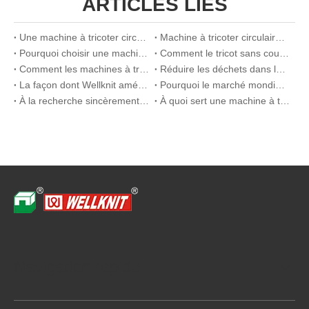
ARTICLES LIÉS
Une machine à tricoter circulaire vaut-elle la peine d'être achetée
Machine à tricoter circulaire ou plate : un guide de comparaison visuelle
Pourquoi choisir une machine à tricoter circulaire pour les costumes officiels
Comment le tricot sans couture améliore la respirabilité et l'installation dans l'écolinerie
Comment les machines à tricoter transparentes révolutionnent la production de sous-vêtements sportifs
Réduire les déchets dans la fabrication de sous-vêtements avec des solutions de tricot sans couture
La façon dont Wellknit améliore le confort et l'efficacité de la production de lingerie transparente
Pourquoi le marché mondial de la lingerie se déplace vers des solutions de sous-vêtements transparentes
À la recherche sincèrement d'agents du monde
À quoi sert une machine à tricoter rectiligne ?
Navigation rapide