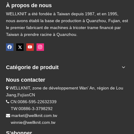
À propos de nous
WELLKNIT a été fondée à Taiwan depuis 1987, et en 1995,
nous avons établi la base de production à Quanzhou, Fujian, est
le premier fabricant de machines à tricoter trame financé par
Taiwan à prendre racine à Quanzhou.
Catégorie de produit
Nous contacter
WELLKNIT, zone de développement Wan' An, région de Lou

Jiang,
Fujian
CN
CN:0086-595-22632339

TW:00886-3-3798292
market@wellknit.com.tw

winnie@wellknit.com.tw
S'abonner