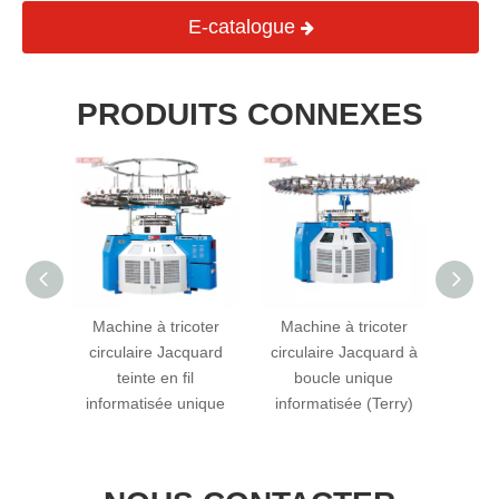
E-catalogue
PRODUITS CONNEXES
coter
Machine à tricoter
Machine à tricoter
Mach
matisée
circulaire Jacquard
circulaire Jacquard à
circul
Warp &
teinte en fil
boucle unique
4 ou 6
informatisée unique
informatisée (Terry)