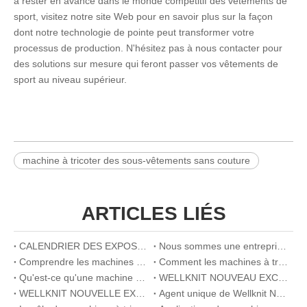
à rester en avance dans le monde compétitif des vêtements de
sport, visitez notre site Web pour en savoir plus sur la façon
dont notre technologie de pointe peut transformer votre
processus de production. N'hésitez pas à nous contacter pour
des solutions sur mesure qui feront passer vos vêtements de
sport au niveau supérieur.
machine à tricoter des sous-vêtements sans couture
ARTICLES LIÉS
CALENDRIER DES EXPOSITIONS 2026
Nous sommes une entreprise innovante
Comprendre les machines à tricoter circulaires: comment ils fonctionnent et ce qu'ils font
Comment les machines à tricot circulaire améliorent l'efficacité de la production de tissus à haut volume
Qu'est-ce qu'une machine à tricot plate? Un guide complet pour les débutants
WELLKNIT NOUVEAU EXCLUSIVITÉ DU BANGLADESH
WELLKNIT NOUVELLE EXCLUSIVITÉ DE TURQUIE
Agent unique de Wellknit New West India