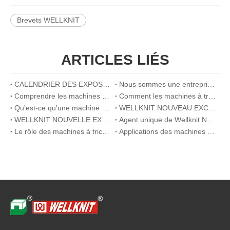
Brevets WELLKNIT
ARTICLES LIÉS
CALENDRIER DES EXPOSITIONS 2026
Nous sommes une entreprise innovante
Comprendre les machines à tricoter circulaires: comment ils fonctionnent et ce qu'ils font
Comment les machines à tricot circulaire améliorent l'efficacité de la production de tissus à haut volume
Qu'est-ce qu'une machine à tricot plate? Un guide complet pour les débutants
WELLKNIT NOUVEAU EXCLUSIVITÉ DU BANGLADESH
WELLKNIT NOUVELLE EXCLUSIVITÉ DE TURQUIE
Agent unique de Wellknit New West India
Le rôle des machines à tricot circulaire dans la production de textile médical
Applications des machines à tricot circulaire dans la fabrication de textiles modernes