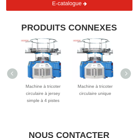
E-catalogue
PRODUITS CONNEXES
coter
Machine à tricoter
Machine à tricoter
Mach
uard à
circulaire à jersey
circulaire unique
circu
matisé
simple à 4 pistes
ouver
NOUS CONTACTER