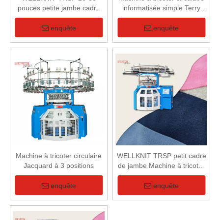
pouces petite jambe cadre
informatisée simple Terry
simple éponge circulaire
Jacquard
machine à tricoter pour tissu
enquête
enquête
éponge
Machine à tricoter circulaire
WELLKNIT TRSP petit cadre
Jacquard à 3 positions
de jambe Machine à tricoter
circulaire simple Terry
professionnelle de haute
enquête
enquête
qualité