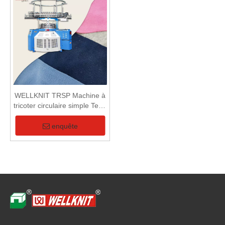
WELLKNIT TRSP Machine à
tricoter circulaire simple Terry
professionnelle de haute
qualité
enquête