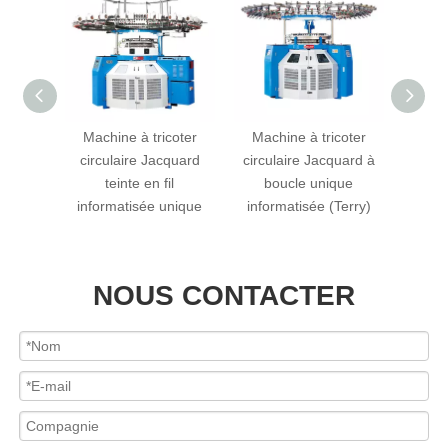
coter
Machine à tricoter
Machine à tricoter
Mach
matisée
circulaire Jacquard
circulaire Jacquard à
circul
Warp &
teinte en fil
boucle unique
4 ou 6
informatisée unique
informatisée (Terry)
NOUS CONTACTER