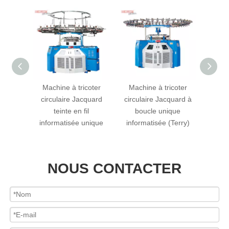
coter
Machine à tricoter
Machine à tricoter
Mach
matisée
circulaire Jacquard
circulaire Jacquard à
circul
Warp &
teinte en fil
boucle unique
4 ou 6
informatisée unique
informatisée (Terry)
NOUS CONTACTER