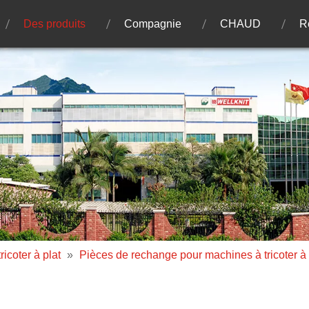
Des produits
Compagnie
CHAUD
R
ricoter à plat
»
Pièces de rechange pour machines à tricoter à 