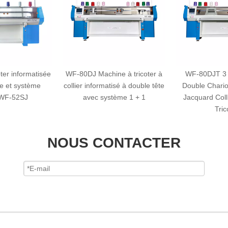
ter informatisée
WF-80DJ Machine à tricoter à
WF-80DJT 3 
ue et système
collier informatisé à double tête
Double Chario
 WF-52SJ
avec système 1 + 1
Jacquard Coll
Tric
NOUS CONTACTER