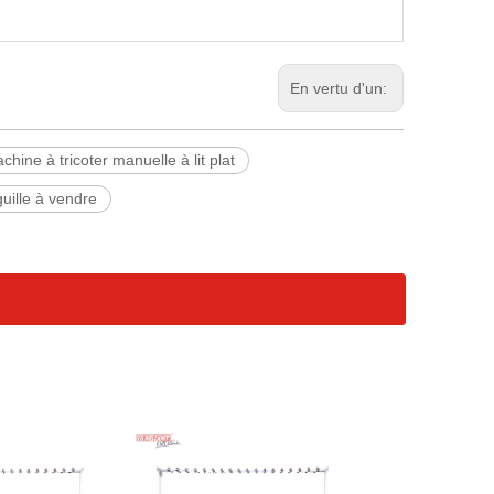
En vertu d'un:
chine à tricoter manuelle à lit plat
uille à vendre