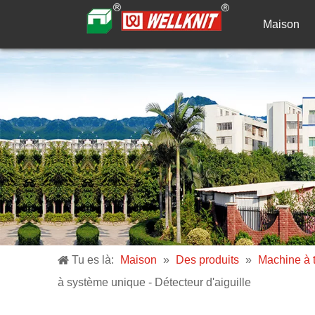
Maison
Tu es là:
Maison
»
Des produits
»
Machine à t
à système unique - Détecteur d'aiguille