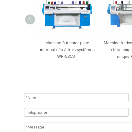
ricoter plate
Machine à tricoter plate
Machine à trico
à double système
informatisée à trois systèmes
à tête uniq
52CJD
WF-52CJT
unique