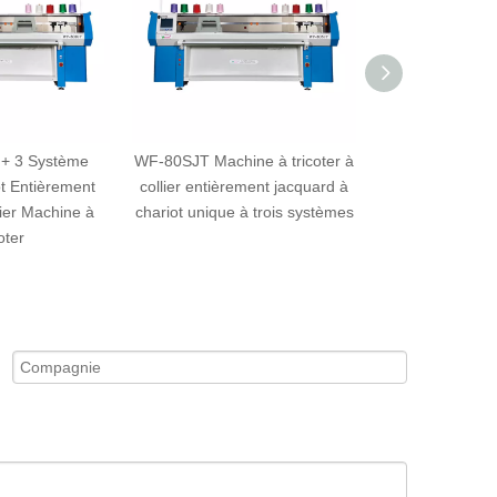
+ 3 Système
WF-80SJT Machine à tricoter à
Machine à tr
t Entièrement
collier entièrement jacquard à
informatisée W
ier Machine à
chariot unique à trois systèmes
oter