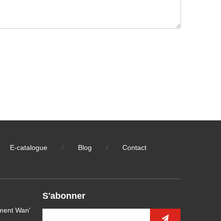
E-catalogue
/
Blog
/
Contact
S'abonner
ment Wan'