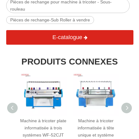
Pièces de rechange pour machine à tricoter - Sous-
rouleau
Pièces de rechange-Sub Roller à vendre
E-catalogue
PRODUITS CONNEXES
er plate
Machine à tricoter plate
Machine à tricoter
WF-8
double
informatisée à trois
informatisée à tête
tri
52CJD
systèmes WF-52CJT
unique et système
infor