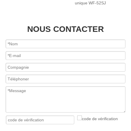
unique WF-52SJ
tête a
NOUS CONTACTER