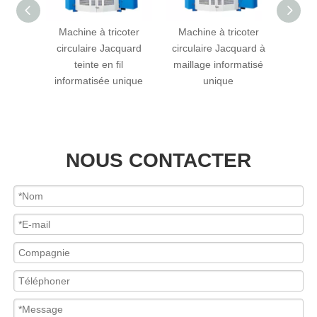
coter
Machine à tricoter
Machine à tricoter
Mach
rgeur
circulaire Jacquard
circulaire Jacquard à
circ
ambes
teinte en fil
maillage informatisé
gr
e pile
informatisée unique
unique
ine à
le)
NOUS CONTACTER