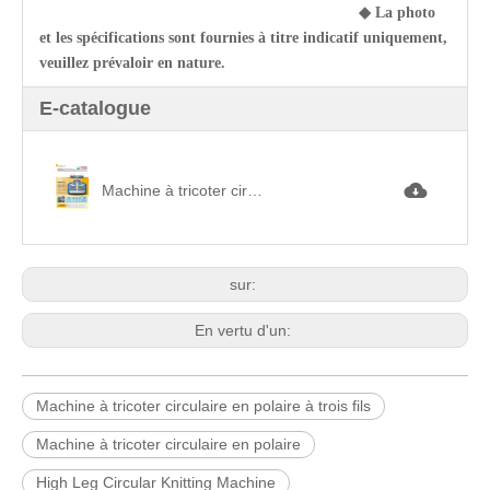
◆
La photo
et les spécifications sont fournies à titre indicatif uniquement,
veuillez prévaloir en nature.
E-catalogue
Machine à tricoter circulaire en molleton à trois fils à jambe haute高腳三線衛衣.jpg
sur:
En vertu d'un:
Machine à tricoter circulaire en polaire à trois fils
Machine à tricoter circulaire en polaire
High Leg Circular Knitting Machine