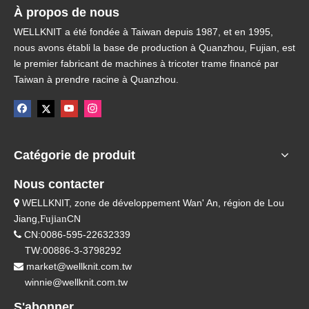
À propos de nous
WELLKNIT a été fondée à Taiwan depuis 1987, et en 1995,
nous avons établi la base de production à Quanzhou, Fujian, est
le premier fabricant de machines à tricoter trame financé par
Taiwan à prendre racine à Quanzhou.
Catégorie de produit
Nous contacter
WELLKNIT, zone de développement Wan' An, région de Lou

Jiang,
Fujian
CN
CN:0086-595-22632339

TW:00886-3-3798292
market@wellknit.com.tw

winnie@wellknit.com.tw
S'abonner