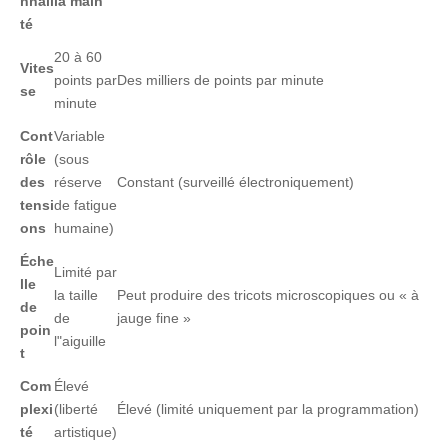
nnali
la main
té
20 à 60
Vites
points par
Des milliers de points par minute
se
minute
Cont
Variable
rôle
(sous
des
réserve
Constant (surveillé électroniquement)
tensi
de fatigue
ons
humaine)
Éche
Limité par
lle
la taille
Peut produire des tricots microscopiques ou « à
de
de
jauge fine »
poin
l"aiguille
t
Com
Élevé
plexi
(liberté
Élevé (limité uniquement par la programmation)
té
artistique)