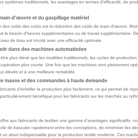
les systèmes traditionnels, les avantages en termes d'efficacité, de produ
main-d'œuvre et du gaspillage matériel
on des coûts des coûts est la réduction des coûts de main-d'œuvre. Mo
uit le besoin d'heures supplémentaires ou de travail supplémentaire. D
au de tissu est tricoté avec une efficacité optimale.
vestir dans des machines automatisées
être plus élevé que les modèles traditionnels, les cycles de production 
cupération plus courte. Une fois que les machines sont pleinement opé
 élevés et à une meilleure rentabilité.
ion de masse et des commandes à haute demande
abricants d'écheller la production plus facilement, ce qui permet de 
particulièrement bénéfique pour les fabricants sur les marchés au ryth
 offre aux fabricants de textiles une gamme d'avantages significatifs, 
cité de basculer rapidement entre les conceptions, de minimiser les d
t un atout indispensable pour la production textile moderne. Ces machin