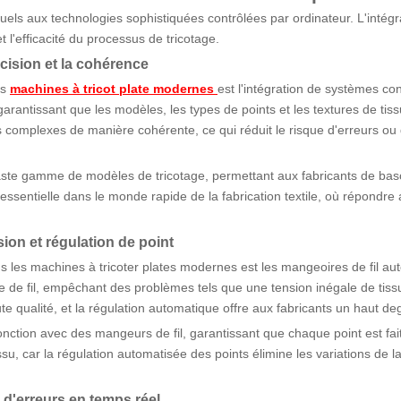
els aux technologies sophistiquées contrôlées par ordinateur. L'intégr
t l'efficacité du processus de tricotage.
cision et la cohérence
es
machines à tricot plate modernes
est l'intégration de systèmes co
garantissant que les modèles, les types de points et les textures de ti
complexes de manière cohérente, ce qui réduit le risque d'erreurs ou d
ste gamme de modèles de tricotage, permettant aux fabricants de bascu
é est essentielle dans le monde rapide de la fabrication textile, où rép
sion et régulation de point
s les machines à tricoter plates modernes est les mangeoires de fil auto
sse de fil, empêchant des problèmes tels que une tension inégale de tiss
te qualité, et la régulation automatique offre aux fabricants un haut de
onction avec des mangeurs de fil, garantissant que chaque point est fa
issu, car la régulation automatisée des points élimine les variations de 
n d'erreurs en temps réel