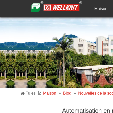
Maison
Tu es là:
Maison
»
Blog
»
Nouvelles de la soc
Automatisation en ma