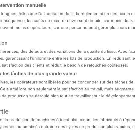
intervention manuelle
longues, telles que l'alimentation du fil, la réglementation des points 
 conséquence, les coûts de main-d'œuvre sont réduits, car moins de trav
 souvent moins d'opérateurs, car une personne peut gérer plusieurs m
tion
érences, des défauts et des variations de la qualité du tissu. Avec l'
s, garantissant l'uniformité entre les lots de production. En réduisant l
a satisfaction des clients et réduit le besoin de retouches coûteuses.
ur les tâches de plus grande valeur
ives, les opérateurs sont libérés pour se concentrer sur des tâches de pl
 Cela améliore non seulement la satisfaction au travail, mais augmente 
de production se déroule bien tout en travaillant sur le développeme
tie
 et la production de machines à tricot plat, aidant les fabricants à r
ystèmes automatisés entraîne des cycles de production plus rapides, u