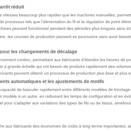
rrêt réduit
es vitesses beaucoup plus rapides que les machines manuelles, permett
de processus tels que l'alimentation du fil et la régulation de point él
achines peuvent fonctionner pendant des périodes plus longues sans int
ine, les courses de production peuvent se poursuivre sans avoir besoi
 pour les changements de décalage
nnement continu, permettant aux fabricants d'étendre les heures de p
ants à grande échelle qui ont besoin de produire rapidement des volumes
ricants peuvent obtenir un processus de production plus lisse et plus e
ments automatiques et les ajustements de motifs
 capacité de basculer rapidement entre différents modèles de tricotag
 modèle à un autre, en réduisant les temps de configuration et en évita
pour s'adapter aux variations des types de fils ou de tissus, améliorant 
fre aux fabricants des économies de coûts à long terme importantes, ain