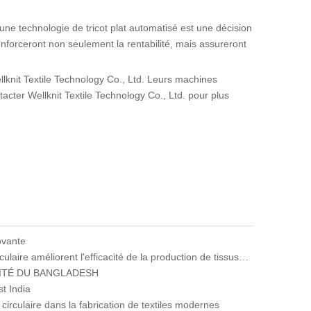
 une technologie de tricot plat automatisé est une décision
enforceront non seulement la rentabilité, mais assureront
llknit Textile Technology Co., Ltd. Leurs machines
ntacter Wellknit Textile Technology Co., Ltd. pour plus
ovante
Comment les machines à tricot circulaire améliorent l'efficacité de la production de tissus à haut volume
ITÉ DU BANGLADESH
t India
 circulaire dans la fabrication de textiles modernes