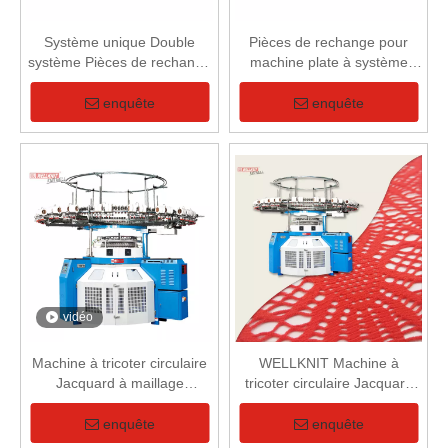
Système unique Double
Pièces de rechange pour
système Pièces de rechange
machine plate à système
à usage commun - Capteur
unique - Aiguilles
de mise en rack
sélectionnées à 8 segments
enquête
enquête
vidéo
Machine à tricoter circulaire
WELLKNIT Machine à
Jacquard à maillage
tricoter circulaire Jacquard
informatisé unique
informatisée professionnelle
de haute qualité
enquête
enquête