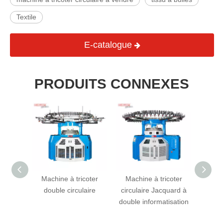
Textile
E-catalogue
PRODUITS CONNEXES
chine à
Machine à tricoter
Machine à tricoter
Dou
laire
double circulaire
circulaire Jacquard à
tric
double informatisation
infor
fonct