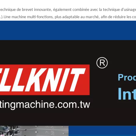
 technique de brevet innovante, également combinée avec la technique d'usinage
.).Une machine multi-fonctions, plus adaptable au marché, afin de réduire les co