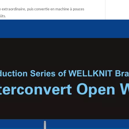
 extraordinaire, puis convertie en machine à pouces
ûts.