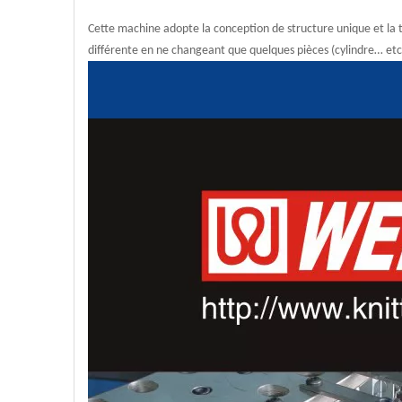
Cette machine adopte la conception de structure unique et la
différente en ne changeant que quelques pièces (cylindre… etc