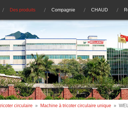
Des produits
Compagnie
CHAUD
R
icoter circulaire
»
Machine à tricoter circulaire unique
»
WELL