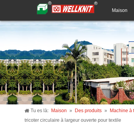
Maison
Tu es là:
Maison
»
Des produits
»
Machine à tr
tricoter circulaire à largeur ouverte pour textile